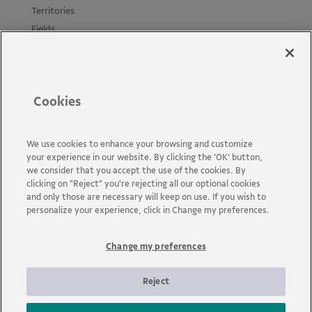
Territories
Fields
Projects
Materials
Policies and Guides
Cookies
News
Accessibility
Contact us
We use cookies to enhance your browsing and customize
your experience in our website. By clicking the ‘OK’ button,
FAQs
we consider that you accept the use of the cookies. By
clicking on "Reject" you're rejecting all our optional cookies
and only those are necessary will keep on use. If you wish to
personalize your experience, click in Change my preferences.
Change my preferences
Vale is a global mining company that transforms natural
resources into prosperity. Headquartered in Brazil and operating
in about 30 countries, the company employs approximately 110
Reject
thousand employees, including its own and permanent third
parties.