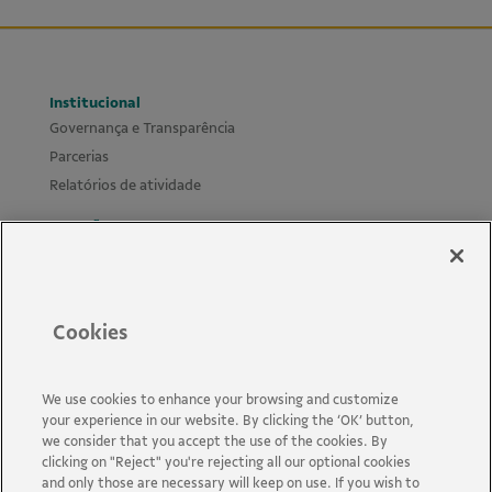
Institucional
Governança e Transparência
Parcerias
Relatórios de atividade
Atuação
Territórios
Eixos de Atuação
Projetos
Cookies
Materiais
Cursos Leis de Incentivo
We use cookies to enhance your browsing and customize
Biblioteca e mural
your experience in our website. By clicking the ‘OK’ button,
Políticas e Guias
we consider that you accept the use of the cookies. By
clicking on "Reject" you're rejecting all our optional cookies
Novidades
and only those are necessary will keep on use. If you wish to
Perguntas Frequentes