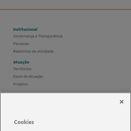
Institucional
Governança e Transparência
Parcerias
Relatórios de atividade
Atuação
Territórios
Eixos de Atuação
Projetos
Materiais
Cursos Leis de Incentivo
Biblioteca e mural
Políticas e Guias
Cookies
Novidades