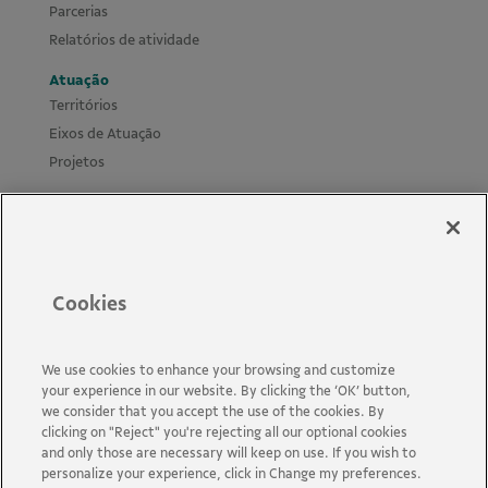
Parcerias
Relatórios de atividade
Atuação
Territórios
Eixos de Atuação
Projetos
Materiais
Cursos Leis de Incentivo
Biblioteca e mural
Políticas e Guias
Cookies
Novidades
Perguntas Frequentes
Acessibilidade
We use cookies to enhance your browsing and customize
your experience in our website. By clicking the ‘OK’ button,
Fale Conosco
we consider that you accept the use of the cookies. By
clicking on "Reject" you're rejecting all our optional cookies
and only those are necessary will keep on use. If you wish to
personalize your experience, click in Change my preferences.