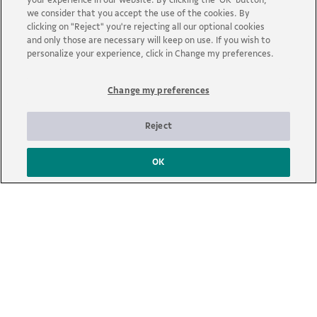
your experience in our website. By clicking the ‘OK’ button,
we consider that you accept the use of the cookies. By
Materiais
clicking on "Reject" you're rejecting all our optional cookies
Cursos Leis de Incentivo
and only those are necessary will keep on use. If you wish to
Biblioteca e mural
personalize your experience, click in Change my preferences.
Políticas e Guias
Change my preferences
Novidades
Perguntas Frequentes
Acessibilidade
Reject
Fale Conosco
OK
A Vale é uma mineradora global que transforma recursos
naturais em prosperidade. Com sede no Brasil e atuação em
cerca de 30 países, a empresa emprega aproximadamente cerca
de 110 mil empregados, entre próprios e terceiros permanentes.
© 2026 - Vale | Todos os direitos reservados.