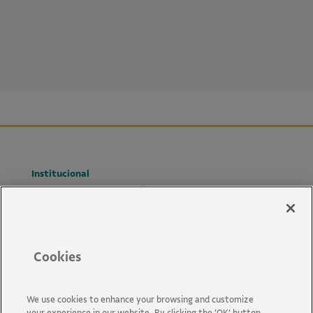
Institucional
Governança e Transparência
Parcerias
Relatórios de atividade
Atuação
Cookies
Territórios
Eixos de Atuação
We use cookies to enhance your browsing and customize
Projetos