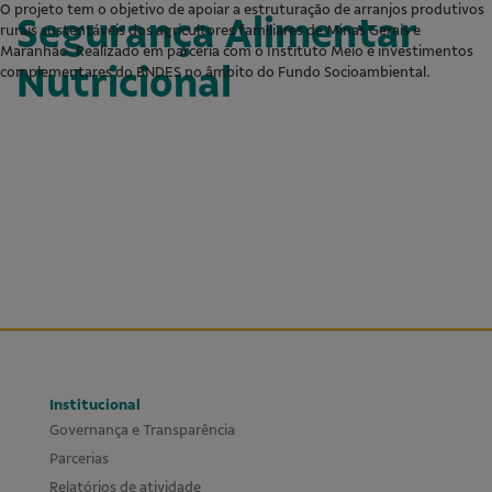
O projeto tem o objetivo de apoiar a estruturação de arranjos produtivos
Segurança Alimentar
rurais sustentáveis dos agricultores familiares de Minas Gerais e
Maranhão. Realizado em parceria com o Instituto Meio e investimentos
Nutricional
complementares do BNDES no âmbito do Fundo Socioambiental.
Institucional
Governança e Transparência
Parcerias
Relatórios de atividade