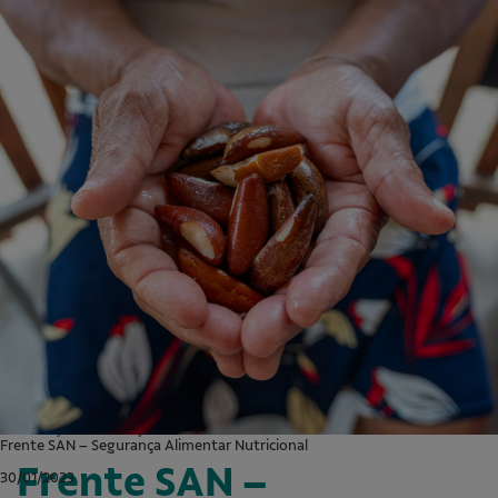
A-
A+
Acessibilidade
Idioma
Fundação Vale
>
Projetos
>
Catas Altas
Frente SAN – Segurança Alimentar Nutricional
Frente SAN –
30/01/2023