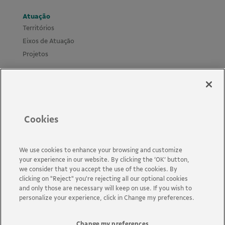
Atuação
Territórios
Eixos de Atuação
Projetos
Materiais
Cursos Leis de Incentivo
Biblioteca e mural
Políticas e Guias
Cookies
Novidades
Perguntas Frequentes
Acessibilidade
We use cookies to enhance your browsing and customize
your experience in our website. By clicking the ‘OK’ button,
Fale Conosco
we consider that you accept the use of the cookies. By
clicking on "Reject" you're rejecting all our optional cookies
and only those are necessary will keep on use. If you wish to
personalize your experience, click in Change my preferences.
Change my preferences