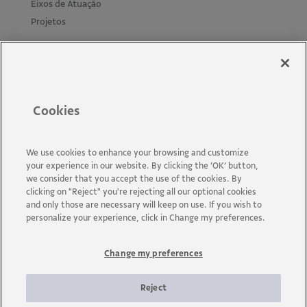
Eixos de Atuação
Projetos
Materiais
Cursos Leis de Incentivo
Biblioteca e mural
Políticas e Guias
Cookies
Novidades
Perguntas Frequentes
Acessibilidade
We use cookies to enhance your browsing and customize
your experience in our website. By clicking the ‘OK’ button,
Fale Conosco
we consider that you accept the use of the cookies. By
clicking on "Reject" you're rejecting all our optional cookies
and only those are necessary will keep on use. If you wish to
personalize your experience, click in Change my preferences.
Change my preferences
A Vale é uma mineradora global que transforma recursos
naturais em prosperidade. Com sede no Brasil e atuação em
cerca de 30 países, a empresa emprega aproximadamente cerca
Reject
de 110 mil empregados, entre próprios e terceiros permanentes.