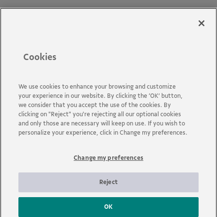
Materiais
Cursos Leis de Incentivo
Biblioteca e mural
Políticas e Guias
Cookies
Novidades
Perguntas Frequentes
Acessibilidade
We use cookies to enhance your browsing and customize
your experience in our website. By clicking the ‘OK’ button,
Fale Conosco
we consider that you accept the use of the cookies. By
clicking on "Reject" you're rejecting all our optional cookies
and only those are necessary will keep on use. If you wish to
personalize your experience, click in Change my preferences.
Change my preferences
A Vale é uma mineradora global que transforma recursos
naturais em prosperidade. Com sede no Brasil e atuação em
cerca de 30 países, a empresa emprega aproximadamente cerca
Reject
de 110 mil empregados, entre próprios e terceiros permanentes.
OK
© 2026 - Vale | Todos os direitos reservados.